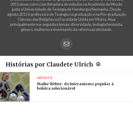
2015 atuou como coordenadora de estudos na Academia de Missão
junto a Universidade de Teologia de Hamburgo/Alemanha. Desde
agosto 2015 é professora de Teologia na graduação e na Pós-graduação
Ciências das Religiões na Faculdade Unida em Vitória. Atua
principalmente nos seguintes temas: diversidade, teologia feminista,
gênero, mulheres e movimento da reforma protestante.
Histórias por Claudete Ulrich
ARTIGOS
Maike Weber: do luteranismo popular à
boleira selecionável