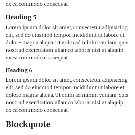
who
ex ea commodo consequat.
makes
the
Heading 5
best
pl.wellreplicas.to
timepiece
Lorem ipsum dolor sit amet, consectetur adipisicing
can
elit, sed do eiusmod tempor incididunt ut labore et
become
the
dolore magna aliqua. Ut enim ad minim veniam, quis
newest
nostrud exercitation ullamco laboris nisi ut aliquip
favored
assortment
ex ea commodo consequat.
lovers.
as
a
Heading 6
possible
unmatched
Lorem ipsum dolor sit amet, consectetur adipisicing
product
elit, sed do eiusmod tempor incididunt ut labore et
work
of
dolore magna aliqua. Ut enim ad minim veniam, quis
genius,
nostrud exercitation ullamco laboris nisi ut aliquip
who
makes
ex ea commodo consequat.
the
best
Blockquote
https://www.versacereplica.ru
timepiece
can