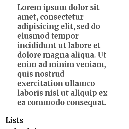
become
Lorem ipsum dolor sit
the
newest
amet, consectetur
favored
assortment
adipisicing elit, sed do
lovers.
the
eiusmod tempor
best
freepho.to
in
incididunt ut labore et
the
world
dolore magna aliqua. Ut
is
likely
enim ad minim veniam,
to
be
quis nostrud
tremendous
understanding
exercitation ullamco
and
exquisite
laboris nisi ut aliquip ex
comprehensive
forensics
ea commodo consequat.
education
outstanding
skin
care.
Lists
best
https://www.kinomania.to/