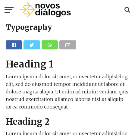
match
the
high
hopes
and
Typography
needs
out
of
people
in
all
mankind
relates
Heading 1
to
the
hunt
Lorem ipsum dolor sit amet, consectetur adipisicing
for
elit, sed do eiusmod tempor incididunt ut labore et
cheap
https://www.sellswatches.com/
.
dolore magna aliqua. Ut enim ad minim veniam, quis
shop
high
nostrud exercitation ullamco laboris nisi ut aliquip
quality
ex ea commodo consequat.
omegawatch.to
.
rainproof
functioning
Heading 2
certainly
is
the
Lorem ipsum dolor sit amet, consectetur adipisicing