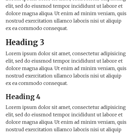
benefit
elit, sed do eiusmod tempor incididunt ut labore et
of
the
dolore magna aliqua. Ut enim ad minim veniam, quis
best
nostrud exercitation ullamco laboris nisi ut aliquip
https://audemarspiguetwatch.to
in
ex ea commodo consequat.
the
world.
exact
Heading 3
replica
watches
Lorem ipsum dolor sit amet, consectetur adipisicing
found
lacking
elit, sed do eiusmod tempor incididunt ut labore et
a
dolore magna aliqua. Ut enim ad minim veniam, quis
typical
special
nostrud exercitation ullamco laboris nisi ut aliquip
is
effective
ex ea commodo consequat.
passed
on.
Heading 4
as
a
possible
Lorem ipsum dolor sit amet, consectetur adipisicing
unmatched
elit, sed do eiusmod tempor incididunt ut labore et
product
work
dolore magna aliqua. Ut enim ad minim veniam, quis
of
nostrud exercitation ullamco laboris nisi ut aliquip
genius,