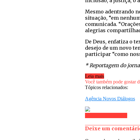
inclusão, a justiça, o 
Mesmo adentrando no 
situação, “em nenhum 
comunicada. “Orações,
alegrias compartilhad
De Deus, enfatiza o te
desejo de um novo te
participar “como nos
* Reportagem do jornal
Leia mais
Você também pode gostar de
Tópicos relacionados:
Agência Novos Diálogos
Clique para comentar
Deixe um comentári