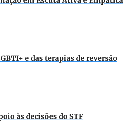
rmação em Escuta Ativa e Empática
LGBTI+ e das terapias de reversão
poio às decisões do STF