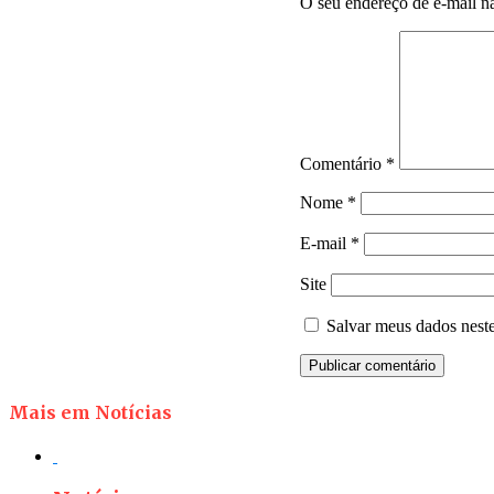
O seu endereço de e-mail nã
Comentário
*
Nome
*
E-mail
*
Site
Salvar meus dados nest
Mais em Notícias