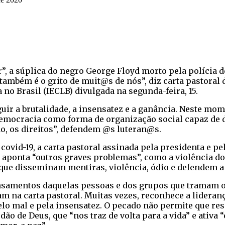
”, a súplica do negro George Floyd morto pela polícia 
também é o grito de muit@s de nós”, diz carta pastoral 
 no Brasil (IECLB) divulgada na segunda-feira, 15.
uir a brutalidade, a insensatez e a ganância. Neste mom
 democracia como forma de organização social capaz de d
o, os direitos”, defendem @s luteran@s.
ovid-19, a carta pastoral assinada pela presidenta e pel
 aponta “outros graves problemas”, como a violência do
que disseminam mentiras, violência, ódio e defendem a 
samentos daquelas pessoas e dos grupos que tramam o
am na carta pastoral. Muitas vezes, reconhece a lideranç
lo mal e pela insensatez. O pecado não permite que re
ão de Deus, que “nos traz de volta para a vida” e ativa 