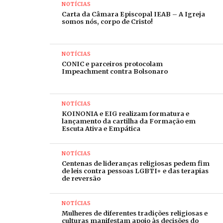
NOTÍCIAS
quem sustenho, o meu eleito, em quem tenho toda a
Carta da Câmara Episcopal IEAB – A Igreja
alegria. Tenho nele o meu Espírito e ele fará justiça
somos nós, corpo de Cristo!
às nações! Não usará de gritos, nem clamará ou
levantará a voz pelas ruas. Não quebrará o caniço
NOTÍCIAS
rachado e não apagará o pavio que esfumaça. Em
CONIC e parceiros protocolam
verdade e fidelidade implementará a justiça” (Isaías
Impeachment contra Bolsonaro
42.1-3). Às Igrejas Cristãs em geral e à Igreja
Metodista em particular, nós, bispos e bispas,
NOTÍCIAS
rogamos um posicionamento como corpo de Cristo,
KOINONIA e EIG realizam formatura e
que acolhe o ferido, ama a desvalida, ampara a criança
lançamento da cartilha da Formação em
Escuta Ativa e Empática
carente, protege o idoso e a idosa que sofre e
entende que todas as famílias da terra,
NOTÍCIAS
independentemente de sua etnia, são abençoadas
Centenas de lideranças religiosas pedem fim
em Cristo e devem ser protegidas de toda forma de
de leis contra pessoas LGBTI+ e das terapias
de reversão
violência. Devemos entender nosso papel, como
representantes do Evangelho, uma vez que
NOTÍCIAS
“conheceis a graça de nosso Senhor Jesus Cristo,
Mulheres de diferentes tradições religiosas e
que, sendo rico, Se fez pobre por amor de vós, para
culturas manifestam apoio às decisões do