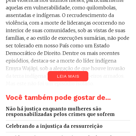
aquelas em vulnerabilidade, como quilombolas,
assentadas e indígenas. O recrudescimento da
violência, com a morte de lideranças ocorrendo no
interior de suas comunidades, sob as vistas de suas
famílias, e ao estilo de execuções sumárias, não pode
ser tolerado em nosso País como um Estado
Democrático de Direito. Dentre os mais recentes
episódios, destaca-se a morte do líder indígena
Emyra Wajãpi, sob a alegação de que houve invasão
da terra indígena Wajãpi por garimpeiros armados.
LEIA MAIS
Mas este não foi um episódio isolado.
Você também pode gostar de...
Não se pode permitir o retrocesso que, há alguns
anos, fazia das manchetes de chacinas um termo
Não há justiça enquanto mulheres são
comum na vida do povo brasileiro, em disputas por
responsabilizadas pelos crimes que sofrem
territórios para exploração de recursos naturais
Celebrando a injustiça da ressurreição
como minerais preciosos, água ou madeira, entre
outros. Grandes proprietários de terras e