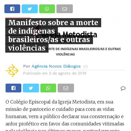
NOTÍCIAS
Manifesto sobre a morte
de indígenas
brasileiros/as e outras
violências
Por
Agência Novos Diálogos
Publicado em
2 de agosto de 2019
O Colégio Episcopal da Igreja Metodista, em sua
missão de pastoreio e cuidado para com as vidas
humanas, vem a público declarar sua consternação e
ardor profético em favor das comunidades vitimadas
pela violência nos últimos meses, particularmente