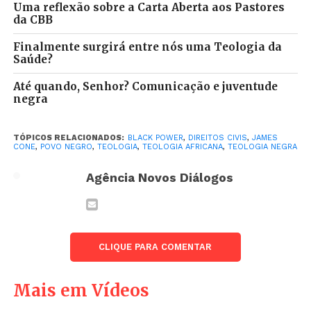
Uma reflexão sobre a Carta Aberta aos Pastores
da CBB
Finalmente surgirá entre nós uma Teologia da
Entrevista com James H. Cone, ex-professor no
Saúde?
Union Theological Seminary, em Nova Iorque. Em
Até quando, Senhor? Comunicação e juventude
abril de 2017 Ronilso Pacheco teve a oportunidade
negra
de entrevistar um dos mais importantes teólogos do
século XX, considerado o pai da Teologia Negra nos
TÓPICOS RELACIONADOS:
BLACK POWER
,
DIREITOS CIVIS
,
JAMES
Estados Unidos. James Cone foi a grande referência
CONE
,
POVO NEGRO
,
TEOLOGIA
,
TEOLOGIA AFRICANA
,
TEOLOGIA NEGRA
da Teologia pensada a partir da experiência de luta,
Agência Novos Diálogos
dor, esperança e resistência do povo negro.
Influência direta na Teologia Africana, Teologia
Negra Caribenha e Afro-latinoamericana. Cone
faleceu este ano, em abril. Um ano, portanto, desta
CLIQUE PARA COMENTAR
que se tornou uma de suas últimas entrevistas.
Câmeras: Sami
Mais em Vídeos