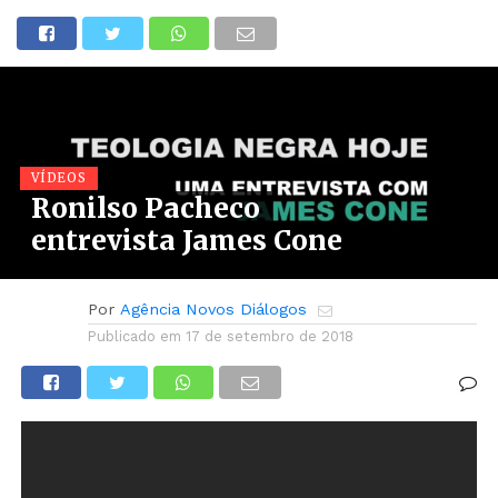
VÍDEOS
Ronilso Pacheco
entrevista James Cone
Por
Agência Novos Diálogos
Publicado em
17 de setembro de 2018