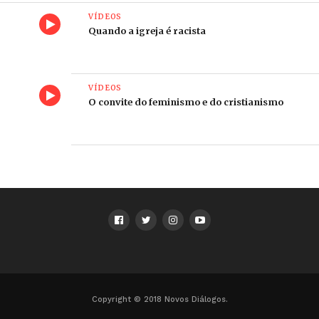
Edição: Vinícius Sá
VÍDEOS
Quando a igreja é racista
Assistente na entrevista: Benjamin Fogarty
Transcrição, tradução e legendas: Flávio Conrado e
Ronilso Pacheco
VÍDEOS
O convite do feminismo e do cristianismo
Copyright © 2018 Novos Diálogos.