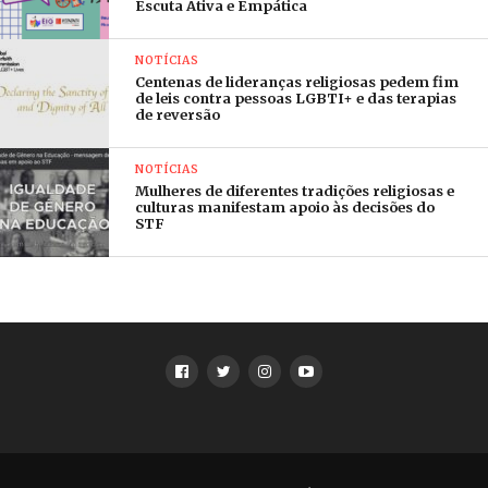
Escuta Ativa e Empática
quer, ou mesmo não crer em nada.
NOTÍCIAS
Centenas de lideranças religiosas pedem fim
de leis contra pessoas LGBTI+ e das terapias
de reversão
NOTÍCIAS
Mulheres de diferentes tradições religiosas e
culturas manifestam apoio às decisões do
STF
___
Em
Maceió
, o Fórum de Diálogo Religioso de
Alagoas e a Aliança de Batistas do Brasil
(membro do CONIC), em parceria com a Igreja