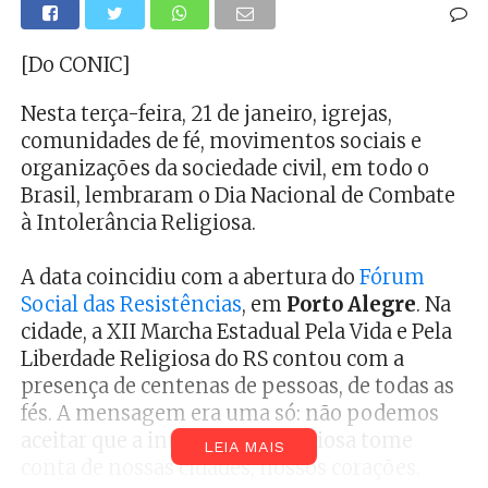
[Do CONIC]
Nesta terça-feira, 21 de janeiro, igrejas,
comunidades de fé, movimentos sociais e
organizações da sociedade civil, em todo o
Brasil, lembraram o Dia Nacional de Combate
à Intolerância Religiosa.
A data coincidiu com a abertura do
Fórum
Social das Resistências
, em
Porto Alegre
. Na
cidade, a XII Marcha Estadual Pela Vida e Pela
Liberdade Religiosa do RS contou com a
presença de centenas de pessoas, de todas as
fés. A mensagem era uma só: não podemos
aceitar que a intolerância religiosa tome
LEIA MAIS
conta de nossas cidades, nossos corações.