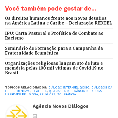
___
Você também pode gostar de...
No
Distrito Federal
, a Igreja Episcopal
Anglicana do Brasil (IEAB) abriu as portas da
Os direitos humanos frente aos novos desafios
Diocese Anglicana de Brasília para um ato
na América Latina e Caribe – Declaração REDHEL
inter-religioso em memória às tantas vítimas
IPU: Carta Pastoral e Profética de Combate ao
de intolerância. Representantes de diversas
Racismo
religiões estavam presentes, incluindo povos
de terreiro e indígenas. A IEAB é uma igreja-
Seminário de Formação para a Campanha da
Fraternidade Ecumênica
membro do CONIC e, ano após ano, tem
destacada atuação em favor do diálogo
Organizações religiosas lançam ato de luto e
ecumênico, inter-religioso e multicultural.
memória pelas 100 mil vítimas de Covid-19 no
Brasil
TÓPICOS RELACIONADOS:
DIÁLOGO INTER-RELIGIOSO
,
DIÁLOGOS DA
FÉ
,
ECUMENISMO
,
FEATURED
,
IGREJAS
,
INTOLERÂNCIA RELIGIOSA
,
LIBERDADE RELIGIOSA
,
RELIGIÕES
,
TOLERÂNCIA
Agência Novos Diálogos