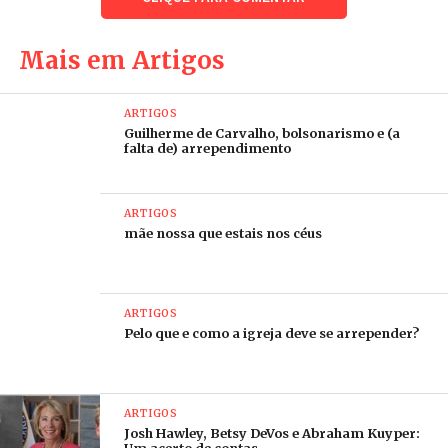
outros fazem de conta que é possível diálogo com o
fascismo instalado na sociedade e nos bancos das
suas comunidades de fé. Enfim, entre a coragem
Mais em Artigos
profética e suas posições, parece que seus bons
salários são mais importantes que honrar o
ARTIGOS
Evangelho de Cristo. Se o inferno está cheio de boas
Guilherme de Carvalho, bolsonarismo e (a
falta de) arrependimento
intenções, parte delas é não enfrentar a violência
cristofascista em nome da manutenção de uma
suposta “comunhão cristã”. Nesse sentido, é notório
ARTIGOS
que viver a radicalidade da fé exige coragem. É dessa
mãe nossa que estais nos céus
forma que Jesus peita os vendilhões do Templo,
João Batista denuncia as raças de víboras vestidas
com roupas sacerdotais e Paulo enfrenta o
ARTIGOS
segregacionismo dos judaizantes.
Pelo que e como a igreja deve se arrepender?
Uma dica para pastores e pastoras muristas e
isentões: sejam coerentes. Se querem chamar
ARTIGOS
fascistas e racistas de irmãos e partilhar com eles a
Josh Hawley, Betsy DeVos e Abraham Kuyper: