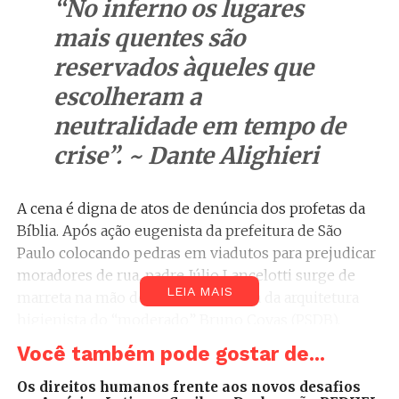
“No inferno os lugares
mais quentes são
reservados àqueles que
escolheram a
neutralidade em tempo de
crise”.
~ Dante Alighieri
A cena é digna de atos de denúncia dos profetas da
Bíblia. Após ação eugenista da prefeitura de São
Paulo colocando pedras em viadutos para prejudicar
moradores de rua, padre Júlio Lancelotti surge de
LEIA MAIS
marreta na mão destruindo a lógica da arquitetura
higienista do “moderado” Bruno Covas (PSDB).
Você também pode gostar de...
O ato do Padre não foi meramente simbólico.
Contudo, é inegável que carrega uma força imagética
Os direitos humanos frente aos novos desafios