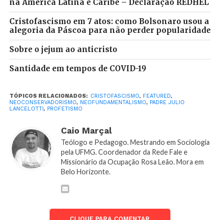
na América Latina e Caribe – Declaração REDHEL
formidável. Tal imagem traz muitas outras luzes. Em
tempos de fascismo santificado, genocídio asfixiante
Cristofascismo em 7 atos: como Bolsonaro usou a
em Manaus, fake news, negacionismo gospel,
alegoria da Páscoa para não perder popularidade
denominações fazendo notas afirmando-se
Sobre o jejum ao anticristo
“apolíticas”, infiltração liberal tentando tornar o
campo progressista uma linha auxiliar do
Santidade em tempos de COVID-19
neoliberalismo “esclarecido” de Rodrigo Maia, não
há outra resposta possível que não seja a “teologia da
TÓPICOS RELACIONADOS:
CRISTOFASCISMO
,
FEATURED
,
marreta” do padre Lancelotti. Contra o fascismo e a
NEOCONSERVADORISMO
,
NEOFUNDAMENTALISMO
,
PADRE JULIO
LANCELOTTI
,
PROFETISMO
eugenia dos governos que servem a Mamom, não
funciona manifestações simbólicas com cartazes
Caio Marçal
coloridinhos ou notinhas de repúdio. Aliás, já
Teólogo e Pedagogo. Mestrando em Sociologia
sabemos que esse tipo de “enfrentamento” parece
pela UFMG. Coordenador da Rede Fale e
pouco incomodar os podres poderes do capitalismo
Missionário da Ocupação Rosa Leão. Mora em
Belo Horizonte.
predatório.
Enquanto pastores se mancomunam e se lambuzam
com os manjares de leite condensado de “Neronaro”,
CLIQUE PARA COMENTAR