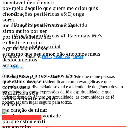
inevitavelmente existi
por meio daquilo que quem me criou quis
chorei
Orações periféricas #5: Djonga
sorri
Orações periféricas #3: Emicida
me distanciei mas continuo aqui
sinto muito por ser
Orações periféricas #1: Racionais Mc’s
por furiosamente ser
e existir em mim
A homofobia cordial
e gritar o que eu sou
e mesmo que seu amor não encontre meus
Tópicos relacionados:
Deus
,
Featured
,
poesia
deslocamentos
amo-te
Evangélicxs
à mãe nossa que estais nos céus
O Evangélicxs pela Diversidade é uma rede que reúne pessoas
que estais nos seus
LGBTI e aliadxs que se identificam como evangélicas e que
com os seus
entendem que a diversidade sexual e a identidade de gênero devem
ser celebradas como expressões da fé e espiritualidade, e que
santificada seja
independente do gênero ou sexualidade, as comunidades de fé
venha a mim teu cheiro
podem ser um lugar seguro para todxs.
teu beijo
tua canção de ninar
seja feita a nossa vontade
Clique para comentar
porque estou em ti
e tu em mim