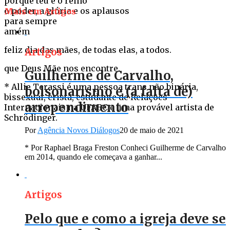
porque teu é o reino
o poder, a glória e os aplausos
Mais em Artigos
para sempre
amém
feliz dia das mães, de todas elas, a todos.
Artigos
que Deus Mãe nos encontre.
Guilherme de Carvalho,
* Allie Terassi é uma pessoa trans não binária,
bolsonarismo e (a falta de)
bissexual, cristã, estudante de Relações
arrependimento
Internacionais na UFABC e uma provável artista de
Schrödinger.
Por
Agência Novos Diálogos
20 de maio de 2021
* Por Raphael Braga Freston Conheci Guilherme de Carvalho
em 2014, quando ele começava a ganhar...
Artigos
Pelo que e como a igreja deve se