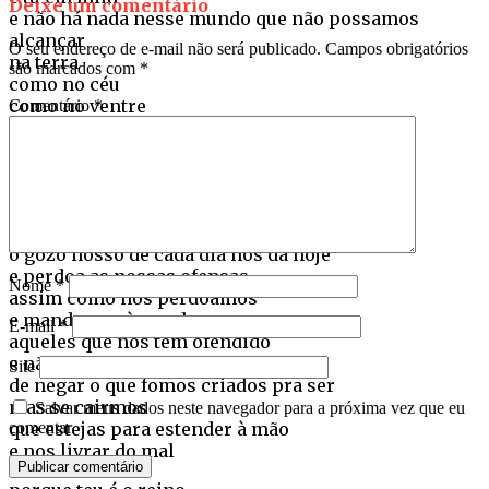
Deixe um comentário
e não há nada nesse mundo que não possamos
alcançar
O seu endereço de e-mail não será publicado.
Campos obrigatórios
na terra
são marcados com
*
como no céu
como no ventre
Comentário
*
nas vulvas
nos falos
nas mamas
nos átrios
nos corpos
o gozo nosso de cada dia nos dá hoje
e perdoa as nossas ofensas
Nome
*
assim como nós perdoamos
e mandamos à merda
E-mail
*
aqueles que nos têm ofendido
e não nos deixeis cair na tentação
Site
de negar o que fomos criados pra ser
mas se cairmos
Salvar meus dados neste navegador para a próxima vez que eu
que estejas para estender à mão
comentar.
e nos livrar do mal