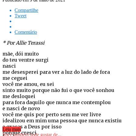
Compartilhe
Tweet
Comentário
* Por Allie Terassi
mãe, dói muito
do teu ventre surgi
nasci
me desesperei para ver a luz do lado de fora
me ceguei
você me amou, eu sei
sinto muito porque não fui o que você sonhou
me desloquei
para fora daquilo que nunca me contemplou
e nasci de novo
você me quis por perto sem me ver livre
idealizou em mim uma pessoa que nunca existiu
e graças a Deus por isso
Leia mais
porque cresci
Você também pode gostar de...