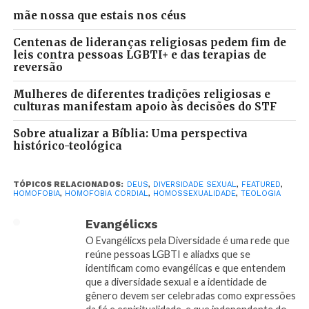
mãe nossa que estais nos céus
importassem. Falou que provou das maiores delícias
do mundo, mas que sabia que elas eram “vazias”.
Centenas de lideranças religiosas pedem fim de
Falou que conhecia a palavra de Deus, e sabia que
leis contra pessoas LGBTI+ e das terapias de
reversão
“Deus sempre detestou a pratica do
homossexualismo”. Falou que não tinha culpa da sua
Mulheres de diferentes tradições religiosas e
“natureza pecaminosa”, mas que Jesus lhe oferecia
culturas manifestam apoio às decisões do STF
“uma vida nova” e que ele tinha optado por parar de
Sobre atualizar a Bíblia: Uma perspectiva
“satisfazer os desejos desenfreados”. Falou que teve
histórico-teológica
um relacionamento sexual com uma garota. Falou
que sabe que ainda tem atração por homens, mas
TÓPICOS RELACIONADOS:
DEUS
,
DIVERSIDADE SEXUAL
,
FEATURED
,
que reconhece que o “amigo no meio das pernas foi
HOMOFOBIA
,
HOMOFOBIA CORDIAL
,
HOMOSSEXUALIDADE
,
TEOLOGIA
feito pra se unir a uma mulher”. Falou que “tinha
tudo pra dar errado”, mas que agora vê que tem “tudo
Evangélicxs
pra dar certo”. Que “tudo é uma questão de escolha”,
O Evangélicxs pela Diversidade é uma rede que
reúne pessoas LGBTI e aliadxs que se
e ele escolheu “colocar Deus como prioridade”. Que
identificam como evangélicas e que entendem
Deus o elevou. E que o amor de Deus “é provado
que a diversidade sexual e a identidade de
através de sacrifício”.
gênero devem ser celebradas como expressões