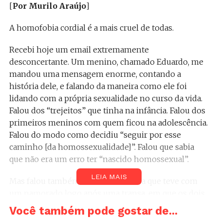
[
Por Murilo Araújo
]
A homofobia cordial é a mais cruel de todas.
Recebi hoje um email extremamente
desconcertante. Um menino, chamado Eduardo, me
mandou uma mensagem enorme, contando a
história dele, e falando da maneira como ele foi
lidando com a própria sexualidade no curso da vida.
Falou dos “trejeitos” que tinha na infância. Falou dos
primeiros meninos com quem ficou na adolescência.
Falou do modo como decidiu “seguir por esse
caminho [da homossexualidade]”. Falou que sabia
que não era um erro ter “nascido homossexual”.
LEIA MAIS
Mas falou também de uma conversa que teve com
um namorado logo após uma transa, em que os dois
concluíram que aquilo que eles faziam era errado aos
Você também pode gostar de...
olhos de Deus — mesmo que, na época, eles não se