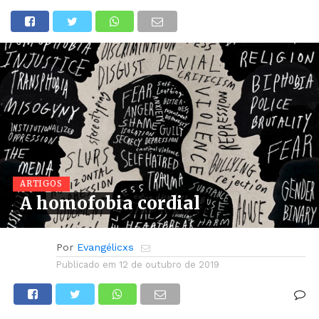
ARTIGOS
A homofobia cordial
Por
Evangélicxs
Publicado em
12 de outubro de 2019