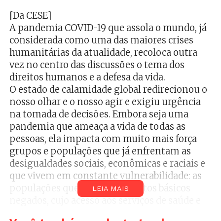
[Da CESE]
A pandemia COVID-19 que assola o mundo, já
considerada como uma das maiores crises
humanitárias da atualidade, recoloca outra
vez no centro das discussões o tema dos
direitos humanos e a defesa da vida.
O estado de calamidade global redirecionou o
nosso olhar e o nosso agir e exigiu urgência
na tomada de decisões. Embora seja uma
pandemia que ameaça a vida de todas as
pessoas, ela impacta com muito mais força
grupos e populações que já enfrentam as
desigualdades sociais, econômicas e raciais e
que vivem em constante vulnerabilidade: as
populações que têm seus direitos básicos
LEIA MAIS
negados, cujo acesso aos serviços de saúde e
saneamento, garantia do direito à