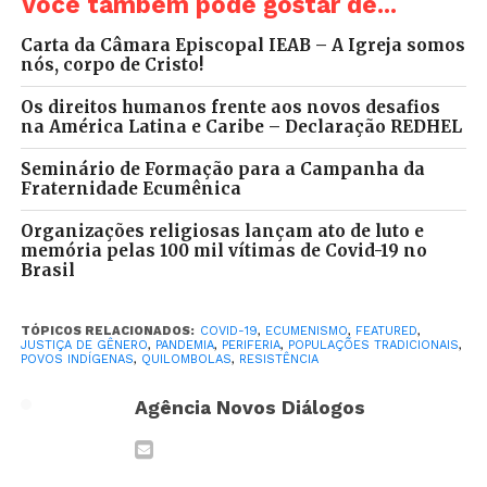
Você também pode gostar de...
alimentação e segurança alimentar estão
seriamente comprometidos.
Carta da Câmara Episcopal IEAB – A Igreja somos
A CESE continua apoiando iniciativas do
nós, corpo de Cristo!
movimento popular que expressam a luta
Os direitos humanos frente aos novos desafios
pela resistência e pela garantia de direitos,
na América Latina e Caribe – Declaração REDHEL
mas agora priorizando iniciativas de caráter
Seminário de Formação para a Campanha da
emergencial e humanitário no combate ao
Fraternidade Ecumênica
avanço do coronavírus.
Inicialmente já foram disponibilizados cerca
Organizações religiosas lançam ato de luto e
memória pelas 100 mil vítimas de Covid-19 no
de 500 mil reais do
Fundo de Apoio a
Brasil
Pequenos Projetos
a organizações já
selecionadas de todas as regiões do Brasil e
que atuam em territórios de vulnerabilidade,
TÓPICOS RELACIONADOS:
COVID-19
,
ECUMENISMO
,
FEATURED
,
JUSTIÇA DE GÊNERO
,
PANDEMIA
,
PERIFERIA
,
POPULAÇÕES TRADICIONAIS
,
priorizando comunidades de periferia de
POVOS INDÍGENAS
,
QUILOMBOLAS
,
RESISTÊNCIA
zonas urbanas, populações tradicionais,
Agência Novos Diálogos
povos indígenas, famílias sem teto,
pescadores e pescadoras, quilombolas e
imigrantes.