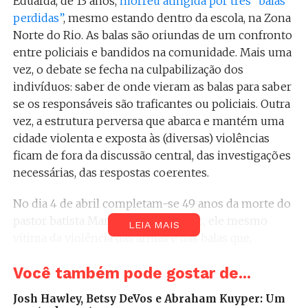
Eduarda, de 13 anos,
morreu atingida por três “balas
perdidas”
, mesmo estando dentro da escola, na Zona
Norte do Rio. As balas são oriundas de um confronto
entre policiais e bandidos na comunidade. Mais uma
vez, o debate se fecha na culpabilização dos
indivíduos: saber de onde vieram as balas para saber
se os responsáveis são traficantes ou policiais. Outra
vez, a estrutura perversa que abarca e mantém uma
cidade violenta e exposta às (diversas) violências
ficam de fora da discussão central, das investigações
necessárias, das respostas coerentes.
No dia 4 de abril completam-se 49 anos da morte do
pastor batista Martin Luther King Jr., ele mesmo
LEIA MAIS
vítima da violência das armas e das balas que,
perdidas ou com endereço certo, ameaçam o direito
Você também pode gostar de...
à vida. De Memphis ao Rio de Janeiro, racismo,
violência, criminalização da pobreza, estigma e
Josh Hawley, Betsy DeVos e Abraham Kuyper: Um
controle social seguem se misturando (e mantendo