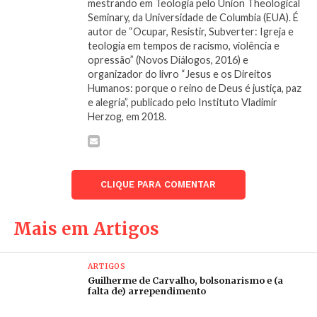
mestrando em Teologia pelo Union Theological
anos
, em Cleveland, ou a de
Eduardo de Jesus, de 10
,
Seminary, da Universidade de Columbia (EUA). É
no Complexo do Alemão. Ou suspeitos, ou vítimas
autor de “Ocupar, Resistir, Subverter: Igreja e
“não esperadas”.
teologia em tempos de racismo, violência e
opressão” (Novos Diálogos, 2016) e
organizador do livro “Jesus e os Direitos
Em 1963, King faria aquele que seria seu discurso
Humanos: porque o reino de Deus é justiça, paz
mais famoso, em Washington, que ficou conhecido
e alegria”, publicado pelo Instituto Vladimir
como “I Have a Dream”. Ali, a ênfase de King estava
Herzog, em 2018.
no quanto suas históricas marchas haviam avançado
e repercutido. Se por um lado, as repressões foram
extremamente violentas, por outro, as mobilizações
se tornaram um desafio impossível de ser contido
CLIQUE PARA COMENTAR
pelas autoridades americanas. Às vésperas da grande
marcha, o maior temor do presidente Kennedy e
Mais em Artigos
seus conselheiros (incluindo o vice, Lyndon
Johnson) era que a ela pudesse terminar num
ARTIGOS
confronto incontrolável. Kennedy se antecipou à
Guilherme de Carvalho, bolsonarismo e (a
grande marcha, que seria em agosto, fazendo seu
falta de) arrependimento
discurso em junho, em cadeia nacional, favorável a