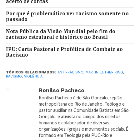
acerto de contas
ao mesmo tempo cada um o seu lugar) ontem e hoje.
Por que é problemático ver racismo somente no
Por décadas, essa realidade segue inalterada.
passado
A história da
morte de Trayvon Martin,
de 17 anos,
Nota Pública da Visão Mundial pelo fim do
em 2012 na Flórida, assassinado por um vigilante
racismo estrutural e histórico no Brasil
comunitário por achar que o adolescente era um
IPU: Carta Pastoral e Profética de Combate ao
suspeito que estava rondando a comunidade para
Racismo
roubar, pode muito bem ser equiparada à
história do
menino Douglas
, também de 17 anos, assassinado
TÓPICOS RELACIONADOS:
ANTIRRACISMO
,
MARTIN LUTHER KING
,
em 2013, em São Paulo, por um policial militar que
RACISMO
,
VIOLÊNCIA
chega disparando ao abordar o adolescente. A única
Ronilso Pacheco
coisa que Douglas conseguiu dizer foi a
Ronilso Pacheco é de São Gonçalo, região
pergunta
“Por que o senhor atirou em mim?”
.
metropolitana do Rio de Janeiro. Teólogo e
pastor auxiliar na Comunidade Batista em São
No primeiro caso, o assassino é absolvido, protegido
Gonçalo, é ativista no campo dos direitos
por uma lei que lhe atribuiu legítima defesa. No
humanos e colaborador de diversas
segundo caso, o PM é absolvido ao alegar que o tiro
organizações, igrejas e movimentos sociais. É
formado em Teologia pela PUC-Rio e
foi acidental. Assim é a morte de
Tamir Rice, de 12