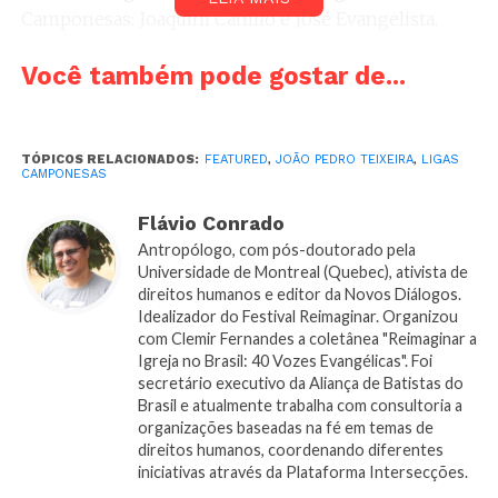
Camponesas: Joaquim Camilo e José Evangelista,
líderes da Liga de Jaboatão, em Pernambuco; e João
Você também pode gostar de...
Pedro Teixeira, líder da Liga de Sapé, na Paraíba.
João Pedro Teixeira era presbiteriano e líder de uma
das maiores ligas da Paraíba, com mais de 10.000
TÓPICOS RELACIONADOS:
FEATURED
,
JOÃO PEDRO TEIXEIRA
,
LIGAS
CAMPONESAS
associados. Foi assassinado em 1962 por organizar os
trabalhadores para defender melhores condições de
Flávio Conrado
trabalho, lutar pela Reforma Agrária e a justiça no
Antropólogo, com pós-doutorado pela
campo.
Universidade de Montreal (Quebec), ativista de
direitos humanos e editor da Novos Diálogos.
Eduardo Coutinho, um dos maiores documentaristas
Idealizador do Festival Reimaginar. Organizou
com Clemir Fernandes a coletânea "Reimaginar a
brasileiros, registrou a história de João Pedro
Igreja no Brasil: 40 Vozes Evangélicas". Foi
Teixeira em Cabra Marcado Pra Morrer (1981-1984),
secretário executivo da Aliança de Batistas do
filme que ganhou 12 prêmios internacionais e é
Brasil e atualmente trabalha com consultoria a
considerado um marco na história do cinema
organizações baseadas na fé em temas de
direitos humanos, coordenando diferentes
brasileiro. O filme resgata a história de João Pedro
iniciativas através da Plataforma Intersecções.
Teixeira e das Ligas Camponesas através dos