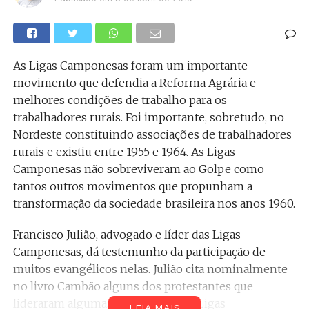
As Ligas Camponesas foram um importante
movimento que defendia a Reforma Agrária e
melhores condições de trabalho para os
trabalhadores rurais. Foi importante, sobretudo, no
Nordeste constituindo associações de trabalhadores
rurais e existiu entre 1955 e 1964. As Ligas
Camponesas não sobreviveram ao Golpe como
tantos outros movimentos que propunham a
transformação da sociedade brasileira nos anos 1960.
Francisco Julião, advogado e líder das Ligas
Camponesas, dá testemunho da participação de
muitos evangélicos nelas. Julião cita nominalmente
no livro Cambão alguns dos protestantes que
lideraram algumas das mais ativas Ligas
LEIA MAIS