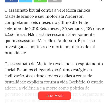
O assasinato brutal contra a vereadora carioca
Marielle Franco e seu motorista Anderson
completaram seis meses no último dia 14 de
setembro de 2018. Seis meses, 26 semanas, 185 dias e
4.440 horas. Não será necessário saber somente
quem assassinou Marielle e Anderson. É preciso
investigar as políticas de morte por detrás de tal
brutalidade.
O assassinato de Marielle revela nosso esgotamento
social. Estamos chegando ao último estágio da
civilização. Assistimos todos os dias a cenas de
brutalidade explicita contra a vida. Barbárie. O estado
adotou a violência e a morte como política de
governo e nós seguimos inertes a isso. Chegamos ao
LEIA MAIS
ponto em que as diferenças (sejam elas quais forem
– basta ser diferente da norma) são suficientes e