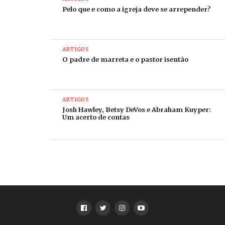
Pelo que e como a igreja deve se arrepender?
um estado que mata e aniquila as diferenças, mas
permaneceram vivos em nossas lutas e memórias. A
morte não pôde e não poderá conter os filhos e
filhas do Amor.
ARTIGOS
O padre de marreta e o pastor isentão
ARTIGOS
Josh Hawley, Betsy DeVos e Abraham Kuyper:
Um acerto de contas