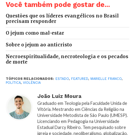
Você também pode gostar de...
legitimadoras para o extermínio.
Questões que os líderes evangélicos no Brasil
Aliás, seguimos suplicando (e a palavra é essa
precisam responder
mesmo) por um estado de direito, por democracia.
Que estado e que direito quando ambos se tornaram
O jejum como mal-estar
dispositivos de morte? Que direito quando uma
Sobre o jejum ao anticristo
advogada negra é radicalmente execrada em seu
trabalho por um/a arauto/a da norma? Não há mais
Necroespiritualidade, necroteologia e os pecados
de morte
condições de depositarmos esperança nesse estado.
Que caia de vez!
TÓPICOS RELACIONADOS:
ESTADO
,
FEATURED
,
MARIELLE FRANCO
,
POLÍTICA
,
VIOLÊNCIA
Marielle foi vítima do esgotamento social no interior
do nosso tempo político. Ultrapassamos o estágio do
João Luiz Moura
cansaço. Estamos esgotados. Esgotamento aqui não é
Graduado em Teologia pela Faculdade Unida de
morbidez ou prostração. É potencia, fôlego,
Vitória. Mestrando em Ciências da Religião na
vitalidade. Com efeito, canalizamos essa vitalidade
Universidade Metodista de São Paulo (UMESP).
para o afeto que nossas ideologias foram capazes de
Licenciando em Pedagogia na Universidade
Estadual Darcy Ribeiro. Tem pesquisado sobre
construir: ÓDIO. Nós, eu e você, não fomos capazes
igreja e sociedade, neoliberalismo, globalização,