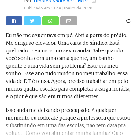
Por
Timóteo André de Oliveira
Publicado em
31 de janeiro de 2020
Eu não me aguentava em pé. Abri a porta do prédio.
Me dirigi ao elevador. Uma carta do síndico. Está
quebrado. E eu moro no sexto andar. Sabe quando
você sonha com uma cama quente, um banho
quente e uma vida sem problema? Este era meu
sonho. Esse ano tudo mudou no meu trabalho, essa
vida de DT é tensa. Agora, preciso trabalhar em pelo
menos quatro escolas para completar a carga horária,
e o pior é que são em turnos diferentes.
Isso anda me deixando preocupado. A qualquer
momento eu rodo, até porque a professora que estou
substituindo em uma das escolas, não tem data pra
voltar. . . Como vou alimentar minha família? Ou o