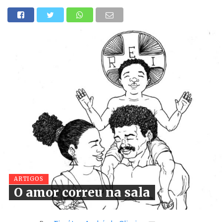
ARTIGOS
O amor correu na sala