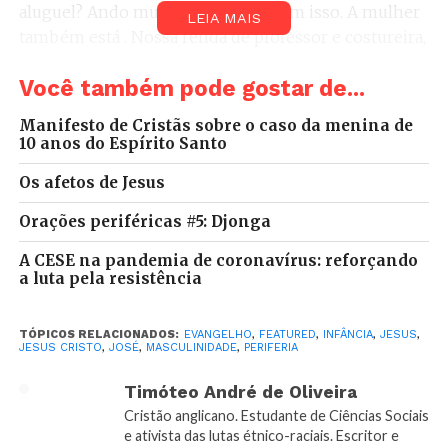
aluguel? Ando muito estressado com isso. A mulher
LEIA MAIS
também está . Nossa renda de professor e costureira,
tem ajudado a segurar as pontas, mas se eu perder
Você também pode gostar de...
uma das vagas… a gente mal segura o aluguel.
Manifesto de Cristãs sobre o caso da menina de
Cheguei em casa. Meus pensamentos foram
10 anos do Espírito Santo
interrompidos pela gargalhada contagiante do meu
filho Caio. O sangue me sobe a alma. Da sala vou à
Os afetos de Jesus
cozinha dar um beijo na esposa e me trancar no
Orações periféricas #5: Djonga
quarto, mas a mulher me fala: “Brinca com seu filho,
bem”. Vou, mesmo não crendo que será algo bom.
A CESE na pandemia de coronavírus: reforçando
a luta pela resistência
Sentado no sofá, vejo o menino ver Pocoyo e ficar
compenetrado. O menino está pelado e não se
envergonha disso. Inesperadamente a gargalhada
TÓPICOS RELACIONADOS:
EVANGELHO
,
FEATURED
,
INFÂNCIA
,
JESUS
,
JESUS CRISTO
,
JOSÉ
,
MASCULINIDADE
,
PERIFERIA
lhe enche a boca e lhe escapa dos lábios, se projeta
para o infinito e além e toma todos os quatro cantos
Timóteo André de Oliveira
da nossa pequena sala.
Cristão anglicano. Estudante de Ciências Sociais
e ativista das lutas étnico-raciais. Escritor e