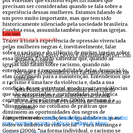
por entender que existem especificidades que
precisam ser consideradas quando se fala sobre a
experiência dessas mulheres. Estamos falando de
um povo muito importante, mas que tem sido
historicamente silenciado pela sociedade brasileira.
Conduta essa, assumida também por muitas igrejas.
Leia mais
Você também pode gostar de...
Trazer à tona a experiência de opressão vivenciada
pelas mulheres negras é, inevitavelmente, falar
sobre o racismo e do silêncio de muitas igrejas sobre
Josh Hawley, Betsy DeVos e Abraham Kuyper: Um
essa questão. É válido salientar que, quando as
acerto de contas
igrejas não falam sobre racismo, quando não
entendem que é responsabilidade delas denunciá-lo,
Por que é problemático ver racismo somente no
elas contribuem para a manutenção. Entendemos que
passado
o racismo é uma face da violência e, dada a sua
condição de ser estrutural, produz outras violências
Nota Pública da Visão Mundial pelo fim do
que são apropriadas e aprofundadas pela lógica
racismo estrutural e histórico no Brasil
capitalista. Para Guimarães (2006), racismo é a
IPU: Carta Pastoral e Profética de Combate ao
“disseminação no cotidiano de práticas que
Racismo
diminuem as oportunidades dos negros de
competirem em condições de igualdade em quase
Tópicos relacionados:
assédio
,
feminicídio
,
igualdade racial
,
mulher
negra
,
negritude
,
racismo
,
violência
,
violência de gênero
1
todos os âmbitos da vida social”.
Para Munanga e
Gomes (2006), “na forma individual, o racismo se