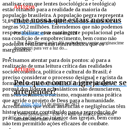
analisar com que lentes (sociológica e teológica)
Artigos
estão olhando para a realidade da maioria da
população brasileira. A população negra representa
mãe nossa que estais nos céus
51,8% da população brasileira, sendo as mulheres
negras 50,2 milhões. Entendemos que não podemos
responsabilizar esse contingente populacional pela
Por
Evangélicxs
9 de maio de 2021
sua condição de empobrecimento, bem como não
* Por Allie Terassi mãe, dói muitodo teu ventre surginascime
podemos realizar uma leitura bíblica que os
desesperei para ver a luz do...
marginalize.
Precisamos atentar para dois pontos: a) para a
realização de uma leitura crítica das realidades
Artigos
socioeconômica, política e cultural do Brasil; é
preciso considerar o processo desigual e racista da
Pelo que e como a igreja deve se
formação social do Brasil. b) É urgente indagar o
porquê dos líderes eclesiásticos não denunciarem,
arrepender?
em seus sermões, o racismo, enquanto uma prática
que agride o projeto de Deus para a humanidade.
Por
Aline Silva
13 de março de 2021
Acreditamos que essas ausências e negligências têm
historicamente contribuído para a reprodução de
E Deus prosseguiu: “Este é o sinal da aliança que estou
práticas racistas no interior das igrejas, bem como
fazendo entre mim e vocês...
não tem permitido ações eficazes de combate.