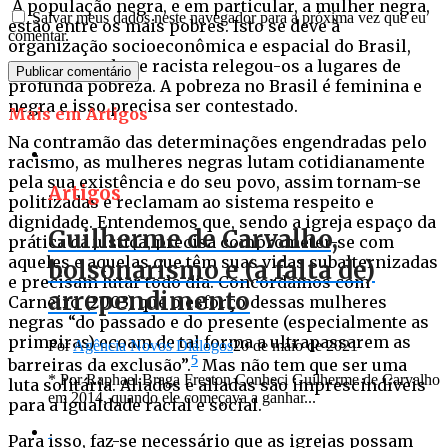
A população negra, e em particular, a mulher negra,
Salvar meus dados neste navegador para a próxima vez que eu
estão entre os mais pobres. Isto se deve à
comentar.
organização socioeconômica e espacial do Brasil,
que com sua base racista relegou-os a lugares de
profunda pobreza. A pobreza no Brasil é feminina e
negra e isso precisa ser contestado.
Mais em Artigos
Na contramão das determinações engendradas pelo
racismo, as mulheres negras lutam cotidianamente
pela sua existência e do seu povo, assim tornam-se
Artigos
politizadas e reclamam ao sistema respeito e
dignidade. Entendemos que, sendo a igreja espaço da
Guilherme de Carvalho,
prática da justiça, precisa comprometer-se com
aqueles e aquelas que têm suas vidas subalternizadas
bolsonarismo e (a falta de)
e precisam lutar todo dia. Concordamos com
arrependimento
Carneiro (2003) que o esforço dessas mulheres
negras “do passado e do presente (especialmente as
primeiras) ecoam de tal forma a ultrapassarem as
Por
Agência Novos Diálogos
20 de maio de 2021
5
barreiras da exclusão”.
Mas não tem que ser uma
* Por Raphael Braga Freston Conheci Guilherme de Carvalho
luta solitária. Aliados e aliadas são imprescindíveis
em 2014, quando ele começava a ganhar...
para a igualdade racial e social.
Para isso, faz-se necessário que as igrejas possam