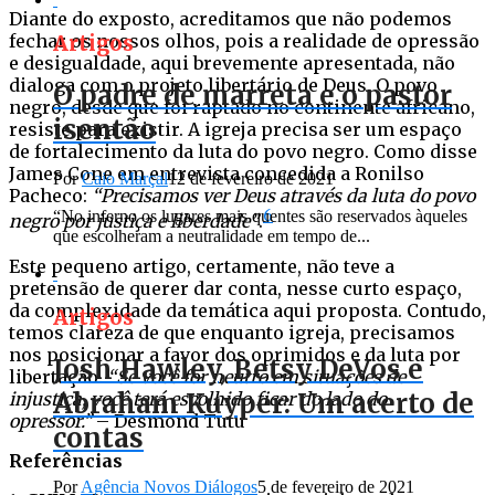
Diante do exposto, acreditamos que não podemos
fechar os nossos olhos, pois a realidade de opressão
Artigos
e desigualdade, aqui brevemente apresentada, não
dialoga com o projeto libertário de Deus. O povo
O padre de marreta e o pastor
negro, desde que foi raptado no continente africano,
isentão
resiste para existir. A igreja precisa ser um espaço
de fortalecimento da luta do povo negro. Como disse
James Cone em entrevista concedida a Ronilso
Por
Caio Marçal
12 de fevereiro de 2021
Pacheco:
“Precisamos ver Deus através da luta do povo
“No inferno os lugares mais quentes são reservados àqueles
6
negro por justiça e liberdade”
.
que escolheram a neutralidade em tempo de...
Este pequeno artigo, certamente, não teve a
pretensão de querer dar conta, nesse curto espaço,
da complexidade da temática aqui proposta. Contudo,
Artigos
temos clareza de que enquanto igreja, precisamos
nos posicionar a favor dos oprimidos e da luta por
Josh Hawley, Betsy DeVos e
libertação.
“Se você for neutro em situações de
Abraham Kuyper: Um acerto de
injustiça, você terá escolhido ficar do lado do
opressor.”
– Desmond Tutu
contas
Referências
Por
Agência Novos Diálogos
5 de fevereiro de 2021