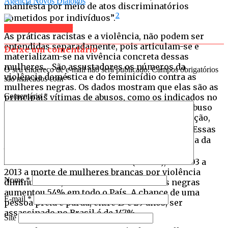
Agência Novos Diálogos
manifesta por meio de atos discriminatórios
2
cometidos por indivíduos”.
Clique para comentar
As práticas racistas e a violência, não podem ser
entendidas separadamente, pois articulam-se e
Deixe um comentário
materializam-se na vivência concreta dessas
mulheres. São assustadores os números da
O seu endereço de e-mail não será publicado.
Campos obrigatórios
violência doméstica e do feminicídio contra as
são marcados com
*
mulheres negras. Os dados mostram que elas são as
Comentário
*
principais vítimas de abusos, como os indicados no
Dossiê sobre violência e racismo: “assédio e abuso
na infância, violência sexual, tráfico e exploração,
3
violência por parceiro íntimo, entre outras”.
Essas
informações são evidenciadas a partir do Mapa da
4
Violência
, divulgado pela Faculdade Latino-
Americana de Ciências Sociais (Flacso), de 2003 a
2013 a morte de mulheres brancas por violência
Nome
*
diminuiu 10%, mas a morte de mulheres negras
aumentou 54% em todo o País. A chance de uma
E-mail
*
pessoa preta e parda, entre 15 e 29 anos, ser
assassinado no Brasil é de 147%.
Site