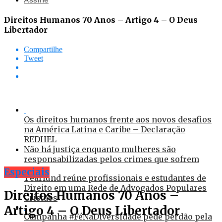
Direitos Humanos 70 Anos – Artigo 4 – O Deus
Libertador
Compartilhe
Tweet
Os direitos humanos frente aos novos desafios
na América Latina e Caribe – Declaração
REDHEL
Não há justiça enquanto mulheres são
responsabilizadas pelos crimes que sofrem
Especiais
Tearfund reúne profissionais e estudantes de
Direito em uma Rede de Advogados Populares
Direitos Humanos 70 Anos –
Cristãos
Artigo 4 – O Deus Libertador
Campanha #FéNaDiversidade pede perdão pela