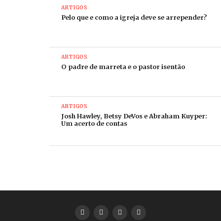
conversación sobre nuestras familias, la Biblia, la
ARTIGOS
Pelo que e como a igreja deve se arrepender?
orientación sexual y la identidad de género
, escrito
pelo Rev. Dr. Miguel de la Torre, Rev. Dr. ignacio
Castuera e Lisbeth Meléndez Rivera, produzido por
Unid@s LGBT
,
Human Rights Campaign Foundation
ARTIGOS
O padre de marreta e o pastor isentão
e
National Gay and Lesbian Taks Force
.
ARTIGOS
Josh Hawley, Betsy DeVos e Abraham Kuyper:
Um acerto de contas