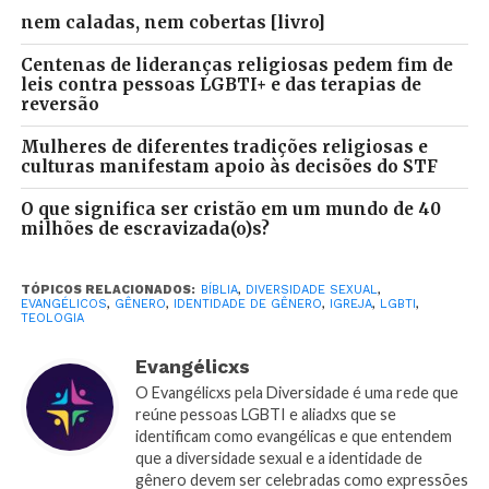
sobre a troca do que é natural pelo não natural. Se
nem caladas, nem cobertas [livro]
esta passagem for lida com um viés heterossexual, é
fácil supor que o termo “não natural” é uma
Centenas de lideranças religiosas pedem fim de
leis contra pessoas LGBTI+ e das terapias de
referência à homossexualidade.
reversão
O que Paulo diz é que há homens heterossexuais que
Mulheres de diferentes tradições religiosas e
trocam “relações naturais” para serem “inflamados
culturas manifestam apoio às decisões do STF
de paixão uns pelos outros”. Em outras palavras, os
O que significa ser cristão em um mundo de 40
homens estão sendo condenados a mudar sua
milhões de escravizada(o)s?
natureza. Paulo se refere a homens heterossexuais
que mudam sua natureza para práticas
TÓPICOS RELACIONADOS:
BÍBLIA
,
DIVERSIDADE SEXUAL
,
homossexuais — uma prática comum do tempo de
EVANGÉLICOS
,
GÊNERO
,
IDENTIDADE DE GÊNERO
,
IGREJA
,
LGBTI
,
TEOLOGIA
Paulo, onde escravos heterossexuais e prostitutas
eram forçados a atividades homossexuais.
Evangélicxs
O Evangélicxs pela Diversidade é uma rede que
Paulo critica aqueles que obrigam os heterossexuais
reúne pessoas LGBTI e aliadxs que se
a participar de atividades do mesmo sexo contra sua
identificam como evangélicas e que entendem
que a diversidade sexual e a identidade de
vontade. Se quisermos aplicar esse ensinamento
gênero devem ser celebradas como expressões
hoje, poderíamos dizer que os homossexuais