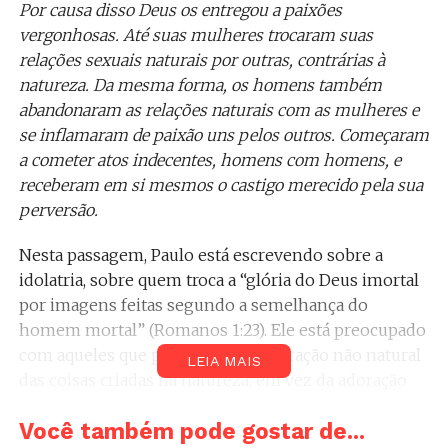
Por causa disso Deus os entregou a paixões
vergonhosas. Até suas mulheres trocaram suas
relações sexuais naturais por outras, contrárias à
natureza. Da mesma forma, os homens também
abandonaram as relações naturais com as mulheres e
se inflamaram de paixão uns pelos outros. Começaram
a cometer atos indecentes, homens com homens, e
receberam em si mesmos o castigo merecido pela sua
perversão.
Nesta passagem, Paulo está escrevendo sobre a
idolatria, sobre quem troca a “glória do Deus imortal
por imagens feitas segundo a semelhança do
homem mortal” (Romanos 1:23). Ele está preocupado
com aqueles que participam da adoração não natural
LEIA MAIS
das coisas criadas na natureza, em vez da adoração
natural de Deus evidente em toda a natureza. Este
Você também pode gostar de...
não é um texto sobre a homossexualidade, mas