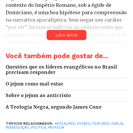
contexto do Império Romano, sob a égide de
Domiciano, é uma boa hipótese para compreensão
na narrativa apocalíptica. Sem negar seu caráter
“por vir”, há tantos indícios no próprio texto que
mesmo os futuristas admitirão o primeiro nível de
LEIA MAIS
compreensão. Hermeneuticamente, a perspectiva
do texto como denúncia ao discurso imperial e
Você também pode gostar de...
sua falsa paz,
Pax Romana
, serve-nos ótimos
óculos para interpretação e leitura contextual.
Questões que os líderes evangélicos no Brasil
Mais do que fonte de antecipação para eventos
precisam responder
futuros, esse horizonte ajuda-nos analisar, à luz
O jejum como mal-estar
das Escrituras, a relação da igreja brasileira com o
Estado.
Sobre o jejum ao anticristo
A Teologia Negra, segundo James Cone
Entre os textos do Apocalipse, o capítulo 13 é o
mais instigante. Na tarefa de entendê-lo,
precisamos dar uma olhada na narrativa anterior,
TÓPICOS RELACIONADOS:
APOCALIPSE
,
ESTADO
,
FEATURED
,
IGREJA
,
PERSEGUIÇÃO
,
POLÍTICA
,
PROFECIA
Ap 12, no qual aparece uma mulher vestida de sol