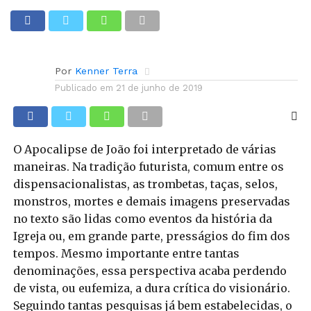
Apocalipse 13 e a Marcha
para Jesus em SP
Por
Kenner Terra
Publicado em
21 de junho de 2019
O Apocalipse de João foi interpretado de várias
maneiras. Na tradição futurista, comum entre os
dispensacionalistas, as trombetas, taças, selos,
monstros, mortes e demais imagens preservadas
no texto são lidas como eventos da história da
Igreja ou, em grande parte, presságios do fim dos
tempos. Mesmo importante entre tantas
denominações, essa perspectiva acaba perdendo
de vista, ou eufemiza, a dura crítica do visionário.
Seguindo tantas pesquisas já bem estabelecidas, o