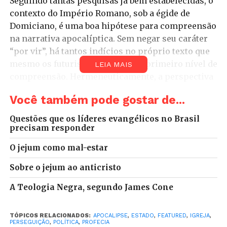
Seguindo tantas pesquisas já bem estabelecidas, o
contexto do Império Romano, sob a égide de
Domiciano, é uma boa hipótese para compreensão
na narrativa apocalíptica. Sem negar seu caráter
“por vir”, há tantos indícios no próprio texto que
mesmo os futuristas admitirão o primeiro nível de
LEIA MAIS
compreensão. Hermeneuticamente, a perspectiva
do texto como denúncia ao discurso imperial e
Você também pode gostar de...
sua falsa paz,
Pax Romana
, serve-nos ótimos
óculos para interpretação e leitura contextual.
Questões que os líderes evangélicos no Brasil
Mais do que fonte de antecipação para eventos
precisam responder
futuros, esse horizonte ajuda-nos analisar, à luz
O jejum como mal-estar
das Escrituras, a relação da igreja brasileira com o
Estado.
Sobre o jejum ao anticristo
A Teologia Negra, segundo James Cone
Entre os textos do Apocalipse, o capítulo 13 é o
mais instigante. Na tarefa de entendê-lo,
precisamos dar uma olhada na narrativa anterior,
TÓPICOS RELACIONADOS:
APOCALIPSE
,
ESTADO
,
FEATURED
,
IGREJA
,
PERSEGUIÇÃO
,
POLÍTICA
,
PROFECIA
Ap 12, no qual aparece uma mulher vestida de sol