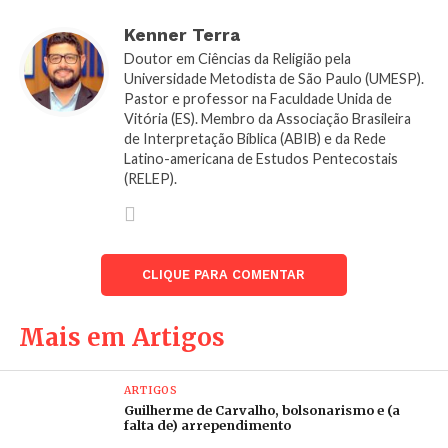
com a lua nos pés. Ela estava para dar à luz.
Kenner Terra
Inesperadamente, aparece um Dragão, com sete
Doutor em Ciências da Religião pela
cabeças, dez chifres… horrível! O ser caótico
Universidade Metodista de São Paulo (UMESP).
desejava devorar o filho da mulher cósmica, mas
Pastor e professor na Faculdade Unida de
Vitória (ES). Membro da Associação Brasileira
antes disso Deus o arrebatou para o trono. Na
de Interpretação Bíblica (ABIB) e da Rede
mesma parte, outra cena é pintada. Há uma briga
Latino-americana de Estudos Pentecostais
no céu entre Miguel e os anjos contra o Dragão.
(RELEP).
Chamado de antiga serpente, Diabo e Satanás, ele
cai precipitado na terra, quando volta a perseguir
a mulher e seu filho. Novamente seu intento
violento é frustrado. Contudo, João informa que
CLIQUE PARA COMENTAR
agora suas forças seriam canalizadas contra os
seguidores de Jesus, talvez por serem os
Mais em Artigos
representantes da criança livrada. Entenda, o
visionário está descrevendo sua experiência e
ARTIGOS
indicando as características do demoníaco para
Guilherme de Carvalho, bolsonarismo e (a
serem capazes de resistir e habilidosamente
falta de) arrependimento